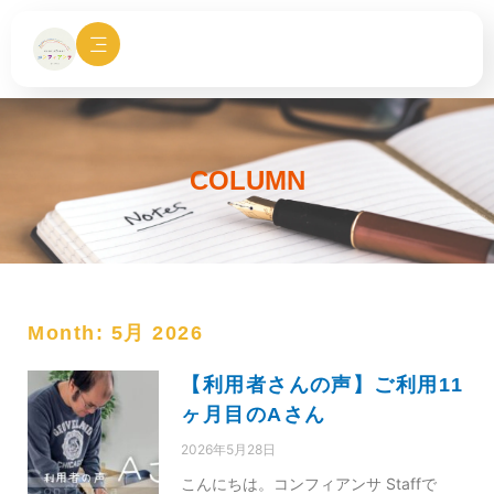
内
容
を
ス
キ
ッ
プ
COLUMN
Month: 5月 2026
【利用者さんの声】ご利用11
ヶ月目のAさん
2026年5月28日
こんにちは。コンフィアンサ Staffで