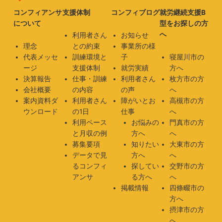
コンフィアンサ
支援体制
コンフィブログ
就労継続支援B
について
型をお探しの方
へ
利用者さん
お知らせ
理念
との約束
事業所の様
代表メッセ
訓練環境と
子
寝屋川市の
ージ
支援体制
就労実績
方へ
決算報告
仕事・訓練
利用者さん
枚方市の方
会社概要
の内容
の声
へ
案内資料ダ
利用者さん
障がいとお
高槻市の方
ウンロード
の1日
仕事
へ
利用ペース
お悩みの
門真市の方
と月収の例
方へ
へ
募集要項
知りたい
大東市の方
データで見
方へ
へ
るコンフィ
探してい
交野市の方
アンサ
る方へ
へ
掲載情報
四條畷市の
方へ
摂津市の方
へ