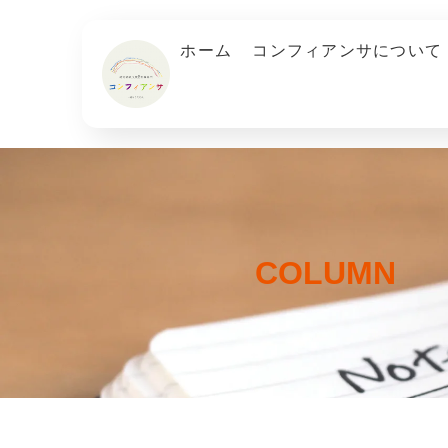
内
容
ホーム
コンフィアンサについて
を
ス
キ
ッ
プ
COLUMN