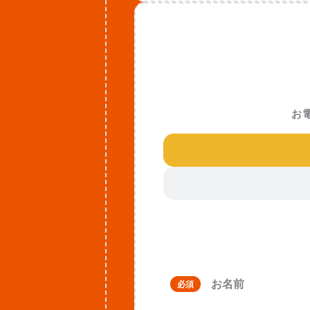
お
お名前
必須