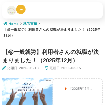
内
容
を
ス
キ
Home
就労実績
ッ
【㊗一般就労】利用者さんの就職が決まりました！（2025年
プ
12月）
【㊗一般就労】利用者さんの就職が決
まりました！（2025年12月）
公開日
2026-01-13
更新日 2026-03-15
【2025年12月】不動産業・障がい者雇用枠での採用