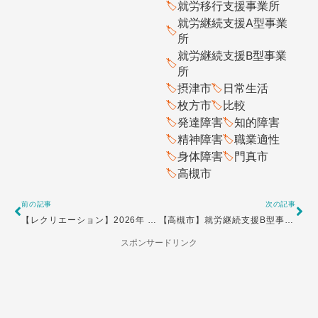
就労移行支援事業所
就労継続支援A型事業
所
就労継続支援B型事業
所
摂津市
日常生活
枚方市
比較
発達障害
知的障害
精神障害
職業適性
身体障害
門真市
高槻市
Prev
Ne
前の記事
次の記事
【レクリエーション】2026年 あけましておめでとうございます
【高槻市】就労継続支援B型事業所・作業所の一覧と事業所選びのポイント
初詣
スポンサードリンク