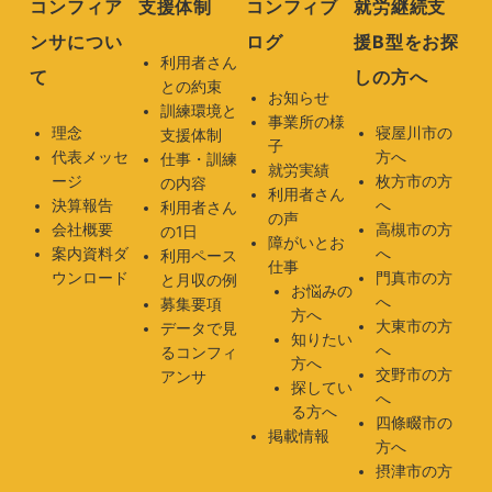
コンフィア
支援体制
コンフィブ
就労継続支
ンサについ
ログ
援B型をお探
利用者さん
て
しの方へ
との約束
お知らせ
訓練環境と
事業所の様
理念
寝屋川市の
支援体制
子
代表メッセ
方へ
仕事・訓練
就労実績
ージ
枚方市の方
の内容
利用者さん
決算報告
へ
利用者さん
の声
会社概要
高槻市の方
の1日
障がいとお
案内資料ダ
へ
利用ペース
仕事
ウンロード
門真市の方
と月収の例
お悩みの
へ
募集要項
方へ
大東市の方
データで見
知りたい
へ
るコンフィ
方へ
交野市の方
アンサ
探してい
へ
る方へ
四條畷市の
掲載情報
方へ
摂津市の方