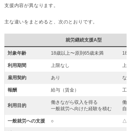
支援内容が異なります。
主な違いをまとめると、次のとおりです。
就労継続支援A型
対象年齢
18歳以上〜原則65歳未満
18
利用期間
上限なし
上
雇用契約
あり
な
報酬
給与（賃金）
工
働きながら収入を得る
働
利用目的
一般就労へ向けた経験を積む
自
一般就労への支援
○
△