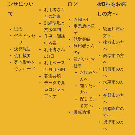
ンサについ
ログ
援B型をお探
利用者さん
て
しの方へ
との約束
お知らせ
訓練環境と
事業所の様
理念
寝屋川市の
支援体制
子
代表メッセ
方へ
仕事・訓練
就労実績
ージ
枚方市の方
の内容
利用者さん
決算報告
へ
利用者さん
の声
会社概要
高槻市の方
の1日
障がいとお
案内資料ダ
へ
利用ペース
仕事
ウンロード
門真市の方
と月収の例
お悩みの
へ
募集要項
方へ
大東市の方
データで見
知りたい
へ
るコンフィ
方へ
交野市の方
アンサ
探してい
へ
る方へ
四條畷市の
掲載情報
方へ
摂津市の方
へ