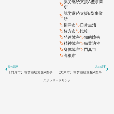
就労継続支援A型事業
所
就労継続支援B型事業
所
摂津市
日常生活
枚方市
比較
発達障害
知的障害
精神障害
職業適性
身体障害
門真市
高槻市
Prev
Ne
前の記事
次の記事
【門真市】就労継続支援A型事業所の一覧
【大東市】就労継続支援A型事業所の一覧
スポンサードリンク