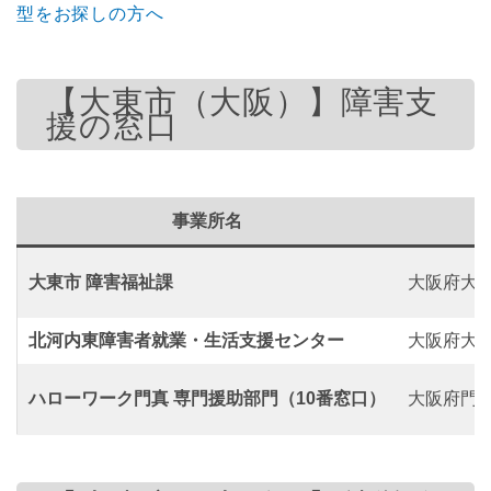
型をお探しの方へ
【大東市（大阪）】障害支
援の窓口
事業所名
大東市 障害福祉課
大阪府大東
北河内東障害者就業・生活支援センター
大阪府大東
ハローワーク門真 専門援助部門（10番窓口）
大阪府門真