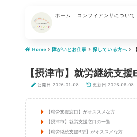
内
容
ホーム
コンフィアンサについて
を
ス
キ
ッ
プ
Home
障がいとお仕事
探している方へ
【摂津市】就労継続支援
公開日
2026-01-08
更新日 2026-06-08
【就労支援窓口】がオススメな方
【摂津市】就労支援窓口の一覧
【就労継続支援B型】がオススメな方