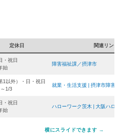
定休日
関連リンク
日・祝日
障害福祉課／摂津市
年始
第1以外）・日・祝日
就業・生活支援 | 摂津市障害者総合支
9～1/3
日・祝日
ハローワーク茨木 | 大阪ハローワーク
年始
横にスライドできます →