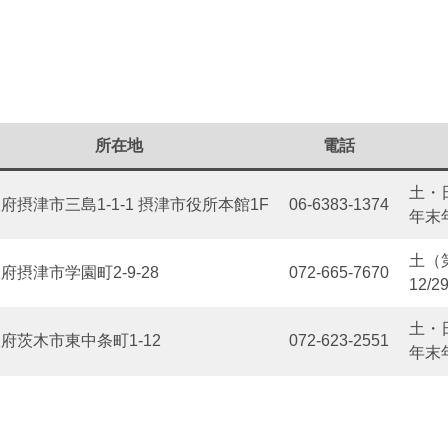
所在地
電話
土・
府摂津市三島1-1-1 摂津市役所本館1F
06-6383-1374
年末
土（
府摂津市学園町2-9-28
072-665-7670
12/2
土・
府茨木市東中条町1-12
072-623-2551
年末