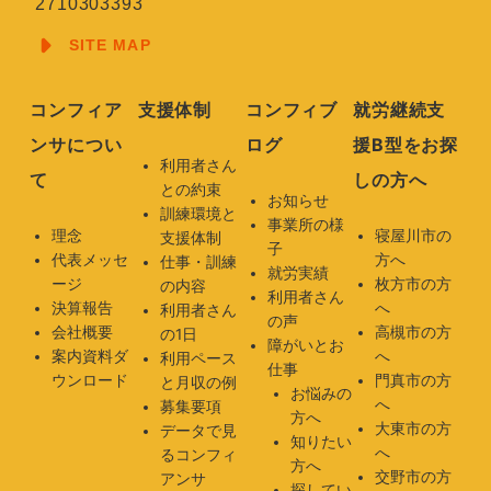
2710303393
SITE MAP
コンフィア
支援体制
コンフィブ
就労継続支
ンサについ
ログ
援B型をお探
利用者さん
て
しの方へ
との約束
お知らせ
訓練環境と
事業所の様
理念
寝屋川市の
支援体制
子
代表メッセ
方へ
仕事・訓練
就労実績
ージ
枚方市の方
の内容
利用者さん
決算報告
へ
利用者さん
の声
会社概要
高槻市の方
の1日
障がいとお
案内資料ダ
へ
利用ペース
仕事
ウンロード
門真市の方
と月収の例
お悩みの
へ
募集要項
方へ
大東市の方
データで見
知りたい
へ
るコンフィ
方へ
交野市の方
アンサ
探してい