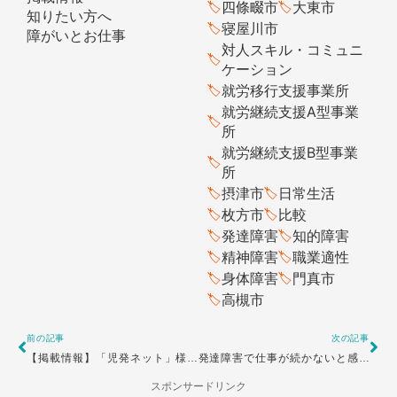
四條畷市
大東市
知りたい方へ
寝屋川市
障がいとお仕事
対人スキル・コミュニ
ケーション
就労移行支援事業所
就労継続支援A型事業
所
就労継続支援B型事業
所
摂津市
日常生活
枚方市
比較
発達障害
知的障害
精神障害
職業適性
身体障害
門真市
高槻市
Prev
Ne
前の記事
次の記事
【掲載情報】「児発ネット」様に掲載いただきました。
発達障害で仕事が続かないと感じる方へ
スポンサードリンク